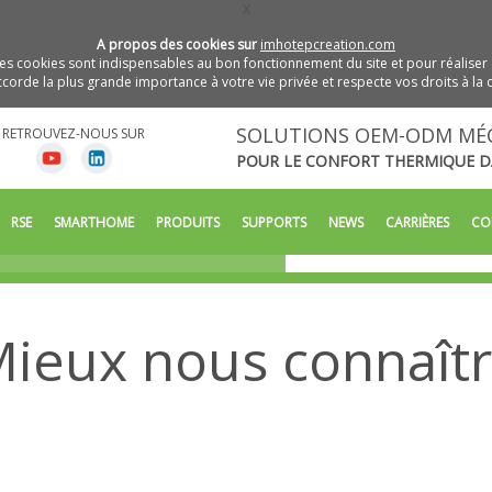
X
A propos des cookies sur
imhotepcreation.com
s cookies sont indispensables au bon fonctionnement du site et pour réaliser 
orde la plus grande importance à votre vie privée et respecte vos droits à la c
SOLUTIONS OEM-ODM MÉ
RETROUVEZ-NOUS SUR
POUR LE CONFORT THERMIQUE D
écatroniques
RSE
SMARTHOME
PRODUITS
SUPPORTS
NEWS
CARRIÈRES
CO
ique dans
ieux nous connaît