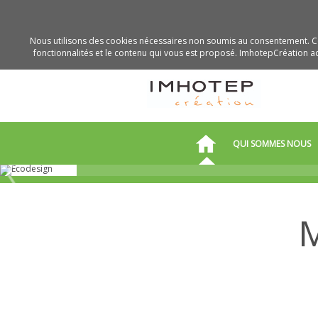
Nous utilisons des cookies nécessaires non soumis au consentement. Ce
fonctionnalités et le contenu qui vous est proposé. ImhotepCréation acc
Solutions OEM-ODM m
QUI SOMMES NOUS
innovantes
pour le confort therm
l’habitat
M
Métiers
Pourquoi
et
travailler
L’entreprise
savoir-
avec
faire
nous