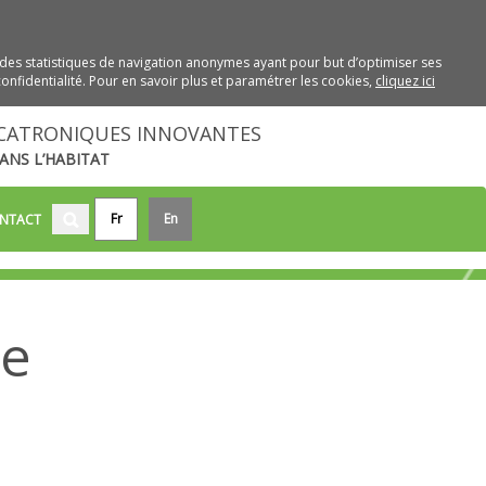
des statistiques de navigation anonymes ayant pour but d’optimiser ses
onfidentialité. Pour en savoir plus et paramétrer les cookies,
cliquez ici
CATRONIQUES INNOVANTES
ANS L’HABITAT
Fr
En
NTACT
re