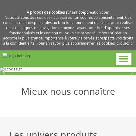
X
A propos des cookies sur
imhotepcreation.com
Nous utilisons des cookies nécessaires non soumis au consentement. Ces
cookies sont indispensables au bon fonctionnement du site et pour réaliser
des statistiques de navigation anonymes ayant pour but d’optimiser ses
fonctionnalités et le contenu qui vous est proposé. ImhotepCréation
accorde la plus grande importance à votre vie privée et respecte vos droits
à la confidentialité. Pour en savoir plus et paramétrer les cookies,
cliquez ici
Mieux nous connaître
Métiers
Pourquoi
et
L’entreprise
travailler
savoir-
avec
faire
nous
Les univers produits