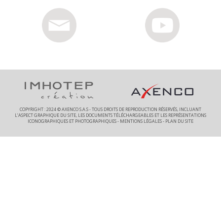
COPYRIGHT : 2024 © AXENCO S.A.S - TOUS DROITS DE REPRODUCTION RÉSERVÉS, INCLUANT
L’ASPECT GRAPHIQUE DU SITE, LES DOCUMENTS TÉLÉCHARGEABLES ET LES REPRÉSENTATIONS
ICONOGRAPHIQUES ET PHOTOGRAPHIQUES -
MENTIONS LÉGALES
-
PLAN DU SITE