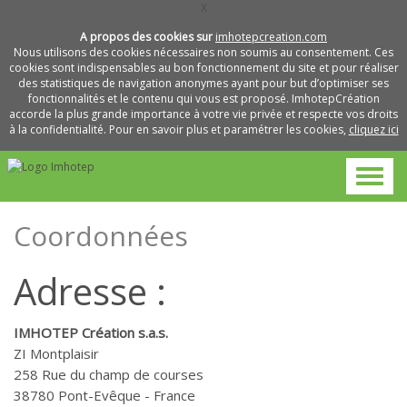
X
A propos des cookies sur
imhotepcreation.com
Nous utilisons des cookies nécessaires non soumis au consentement. Ces
cookies sont indispensables au bon fonctionnement du site et pour réaliser
des statistiques de navigation anonymes ayant pour but d’optimiser ses
fonctionnalités et le contenu qui vous est proposé. ImhotepCréation
accorde la plus grande importance à votre vie privée et respecte vos droits
à la confidentialité. Pour en savoir plus et paramétrer les cookies,
cliquez ici
Coordonnées
Adresse :
IMHOTEP Création s.a.s.
ZI Montplaisir
258 Rue du champ de courses
38780 Pont-Evêque - France