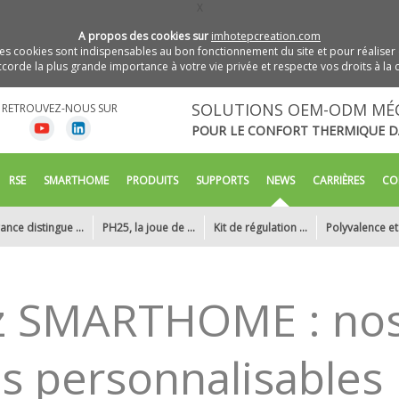
X
A propos des cookies sur
imhotepcreation.com
s cookies sont indispensables au bon fonctionnement du site et pour réaliser 
orde la plus grande importance à votre vie privée et respecte vos droits à la c
SOLUTIONS OEM-ODM MÉ
RETROUVEZ-NOUS SUR
POUR LE CONFORT THERMIQUE D
RSE
SMARTHOME
PRODUITS
SUPPORTS
NEWS
CARRIÈRES
CO
ance distingue ...
PH25, la joue de ...
Kit de régulation ...
Polyvalence et i
La détection de ...
IMHOTEP création ...
IMHOTEP création ...
IMHOTE
 SMARTHOME : nos 
s personnalisables