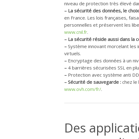
niveau de protection très élevé da
–
La sécurité des données, le cho
en France. Les lois françaises, fa
personnelles et préservent les lib
www.cnil.fr
.
–
La sécurité réside aussi dans la
–
Système innovant morcelant les in
virtuels.
–
Encryptage des données à un niv
–
4 barrières sécurisées SSL en plu
–
Protection avec système anti DDos
–
Sécurité de sauvegarde :
chez le
www.ovh.com/fr/
.
Des applicat