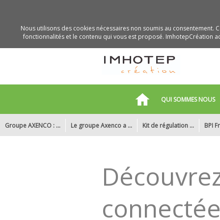
Nous utilisons des cookies nécessaires non soumis au consentement. Ce
fonctionnalités et le contenu qui vous est proposé. ImhotepCréation acc
QUI SOMMES NOUS
Groupe AXENCO : ...
Le groupe Axenco a ...
Kit de régulation ...
BPI Fr
Retrouvez le groupe ...
Découvrez SMARTHOME ...
Imhotep création a ...
Découvrez
connectée