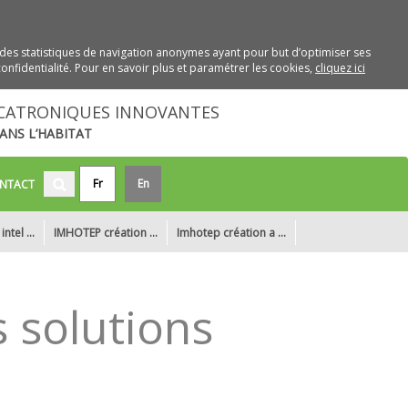
des statistiques de navigation anonymes ayant pour but d’optimiser ses
onfidentialité. Pour en savoir plus et paramétrer les cookies,
cliquez ici
CATRONIQUES INNOVANTES
ANS L’HABITAT
Fr
En
NTACT
ntel ...
IMHOTEP création ...
Imhotep création a ...
P création ...
Nouveaux locaux
solutions