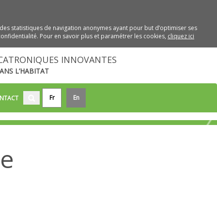
des statistiques de navigation anonymes ayant pour but d’optimiser ses
onfidentialité. Pour en savoir plus et paramétrer les cookies,
cliquez ici
CATRONIQUES INNOVANTES
ANS L’HABITAT
Fr
En
NTACT
re