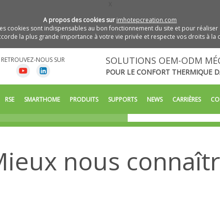
X
A propos des cookies sur
imhotepcreation.com
s cookies sont indispensables au bon fonctionnement du site et pour réaliser 
orde la plus grande importance à votre vie privée et respecte vos droits à la c
SOLUTIONS OEM-ODM MÉ
RETROUVEZ-NOUS SUR
POUR LE CONFORT THERMIQUE D
écatroniques
RSE
SMARTHOME
PRODUITS
SUPPORTS
NEWS
CARRIÈRES
CO
ique dans
ieux nous connaît