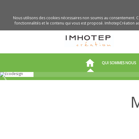
Nous utilisons des cookies nécessaires non soumis au consentement. Ce
fonctionnalités et le contenu qui vous est proposé. ImhotepCréation acc
Solutions OEM-ODM m
QUI SOMMES NOUS
innovantes
pour le confort therm
l’habitat
M
Métiers
Pourquoi
et
travailler
L’entreprise
savoir-
avec
faire
nous