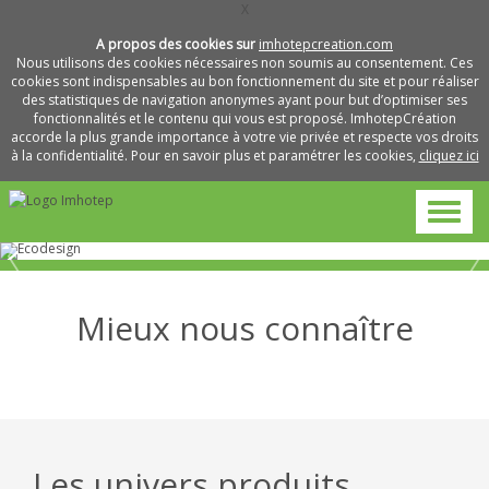
X
A propos des cookies sur
imhotepcreation.com
Nous utilisons des cookies nécessaires non soumis au consentement. Ces
cookies sont indispensables au bon fonctionnement du site et pour réaliser
des statistiques de navigation anonymes ayant pour but d’optimiser ses
fonctionnalités et le contenu qui vous est proposé. ImhotepCréation
accorde la plus grande importance à votre vie privée et respecte vos droits
à la confidentialité. Pour en savoir plus et paramétrer les cookies,
cliquez ici
Mieux nous connaître
Métiers
Pourquoi
et
L’entreprise
travailler
savoir-
avec
faire
nous
Les univers produits