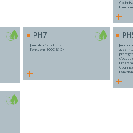
Optimisa
Fonctio
+
PH7
PH
Joue de régulation -
Joue de 
Fonctions ECODESIGN
avec Int
protégée
d’occupa
Program
Optimisa
+
Fonctio
+