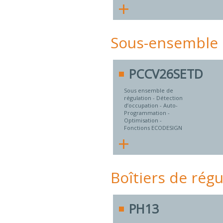
+
Sous-ensemble 
PCCV26SETD
Sous ensemble de
régulation - Détection
d’occupation - Auto-
Programmation -
Optimisation -
Fonctions ECODESIGN
+
Boîtiers de ré
PH13