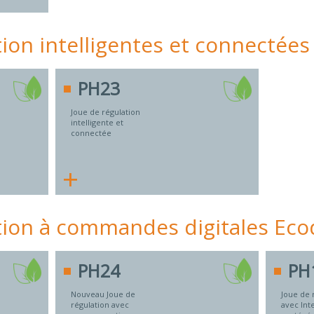
tion intelligentes et connectées
PH23
Joue de régulation
intelligente et
connectée
+
tion à commandes digitales Eco
PH24
PH
Nouveau Joue de
Joue de 
régulation avec
avec Int