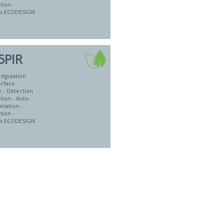
tion -
ns ECODESIGN
5PIR
régulation
erface
 - Détection
tion - Auto-
mation -
tion -
ns ECODESIGN