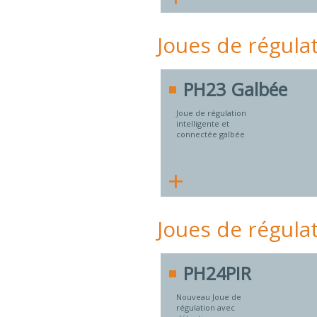
Joues de régula
PH23 Galbée
Joue de régulation
intelligente et
connectée galbée
+
Joues de régula
PH24PIR
Nouveau Joue de
régulation avec