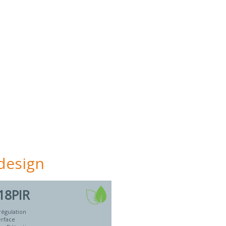
design
18PIR
régulation
erface