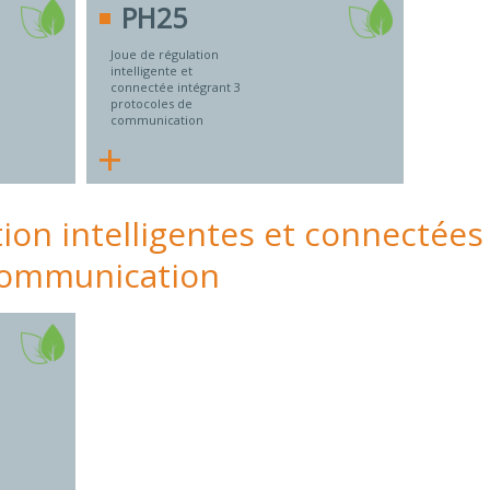
PH25
Joue de régulation
intelligente et
connectée intégrant 3
protocoles de
communication
+
tion intelligentes et connectées
communication