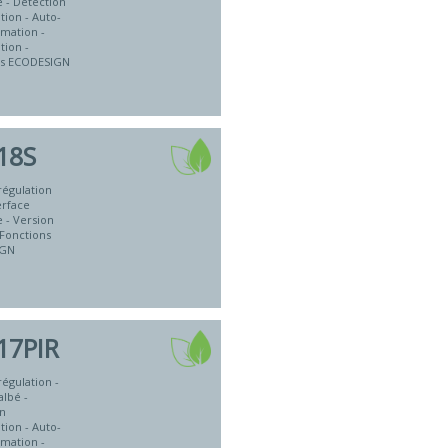
 - Détection
tion - Auto-
mation -
tion -
ns ECODESIGN
18S
régulation
erface
 - Version
 Fonctions
IGN
17PIR
régulation -
albé -
on
tion - Auto-
mation -