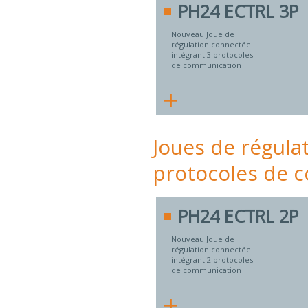
PH24 ECTRL 3P
Nouveau Joue de
régulation connectée
intégrant 3 protocoles
de communication
+
Joues de régula
protocoles de 
PH24 ECTRL 2P
Nouveau Joue de
régulation connectée
intégrant 2 protocoles
de communication
+