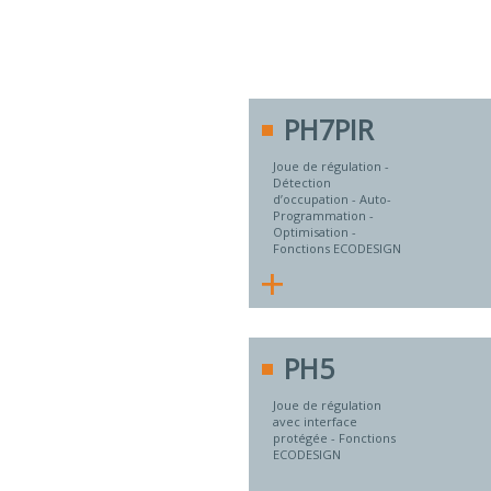
PH7PIR
Joue de régulation -
Détection
d’occupation - Auto-
Programmation -
Optimisation -
Fonctions ECODESIGN
+
PH5
Joue de régulation
avec interface
protégée - Fonctions
ECODESIGN