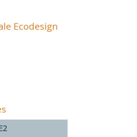
ale Ecodesign
es
E2