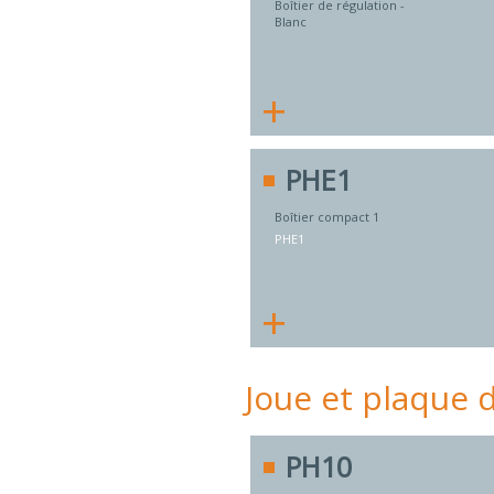
Boîtier de régulation -
Blanc
+
PHE1
Boîtier compact 1
PHE1
+
Joue et plaque
PH10