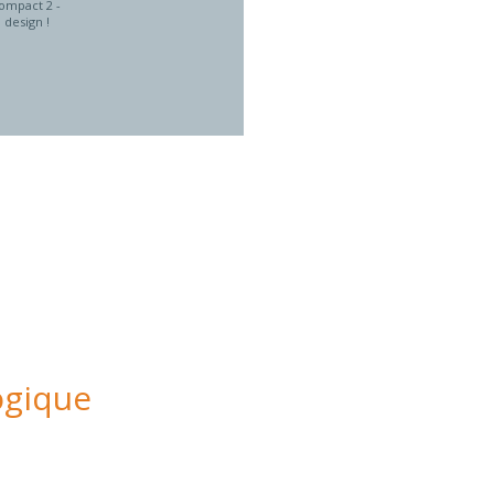
compact 2 -
design !
ogique