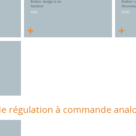
Boîtier design à mi-
Boîtier 
hauteur
Nouveau 
PH6
PHE2
+
+
 de régulation à commande anal