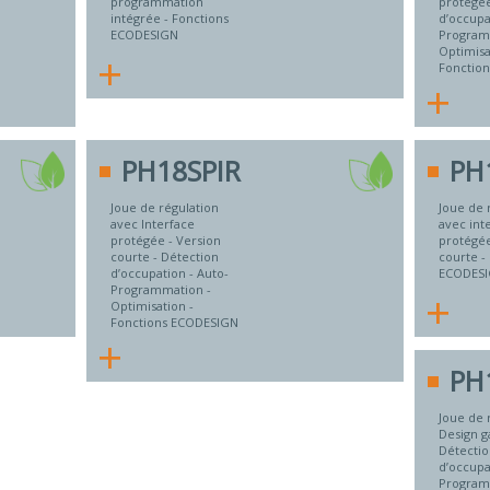
programmation
protégée
intégrée - Fonctions
d’occupa
ECODESIGN
Program
Optimisa
+
Fonctio
+
PH18SPIR
PH
Joue de régulation
Joue de 
avec Interface
avec int
protégée - Version
protégée
courte - Détection
courte -
d’occupation - Auto-
ECODES
Programmation -
+
Optimisation -
Fonctions ECODESIGN
+
PH
Joue de 
Design g
Détecti
d’occupa
Program