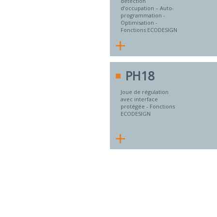
détection
d’occupation – Auto-
programmation -
Optimisation -
Fonctions ECODESIGN
+
PH18
Joue de régulation
avec interface
protégée - Fonctions
ECODESIGN
+