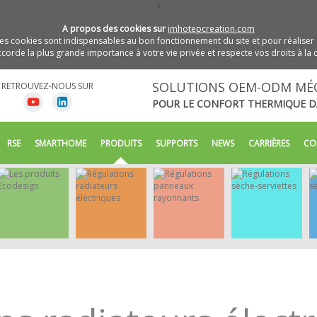
X
A propos des cookies sur
imhotepcreation.com
s cookies sont indispensables au bon fonctionnement du site et pour réaliser 
orde la plus grande importance à votre vie privée et respecte vos droits à la c
SOLUTIONS OEM-ODM MÉ
RETROUVEZ-NOUS SUR
POUR LE CONFORT THERMIQUE D
RSE
SMARTHOME
PRODUITS
SUPPORTS
NEWS
CARRIÈRES
CO